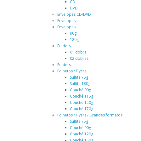
CD
DVD
Envelopes CD/DVD
Envelopes
Envelopes
90g
120g
Folders
01 dobra
02 dobras
Folders
Folhetos / Flyers
Sulfite 75g
Sulfite 180g
Couché 90g
Couché 115g
Couché 150g
Couché 170g
Folhetos / Flyers / Grandes formatos
Sulfite 75g
Couché 90g
Couché 120g
Couché 150g