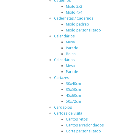
Cadernos
Miolo 2x2
Miolo 4x4
Cadernetas / Cadernos
Miolo padrão
Miolo personalizado
Calendários
Mesa
Parede
Bolso
Calendários
Mesa
Parede
Cartazes
30x40cm
35x50cm
45x60cm
50x72cm
Cardápios
Cartões de visita
Cantos retos
Cantos arredondados
Corte personalizado