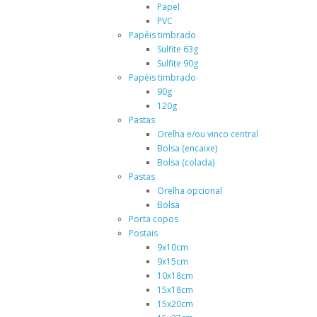
Papel
PVC
Papéis timbrado
Sulfite 63g
Sulfite 90g
Papéis timbrado
90g
120g
Pastas
Orelha e/ou vinco central
Bolsa (encaixe)
Bolsa (colada)
Pastas
Orelha opcional
Bolsa
Porta copos
Postais
9x10cm
9x15cm
10x18cm
15x18cm
15x20cm