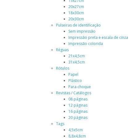
15x27cm
20x27cm
18x30cm
20x30cm
Pulseiras de identificação
Sem impressão
Impressão preta e escala de cinza
Impressão colorida
Réguas
21x4,5cm
31x4,5cm
Rótulos
Papel
Plástico
Para-choque
Revistas / Catálogos
08 páginas
12 páginas
16 páginas
20 páginas
Tags
4,5x5cm
8,8x4,8cm