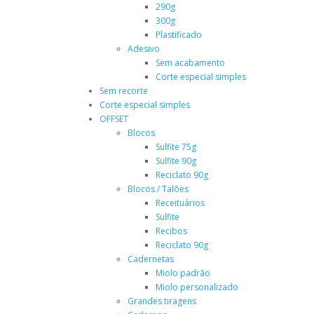
290g
300g
Plastificado
Adesivo
Sem acabamento
Corte especial simples
Sem recorte
Corte especial simples
OFFSET
Blocos
Sulfite 75g
Sulfite 90g
Reciclato 90g
Blocos / Talões
Receituários
Sulfite
Recibos
Reciclato 90g
Cadernetas
Miolo padrão
Miolo personalizado
Grandes tiragens