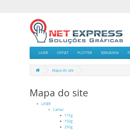
LASER
OFFSET
PLOTTER
SERIGRAFIA
F
Mapa do site
Mapa do site
LASER
Cartaz
115g
150g
250g